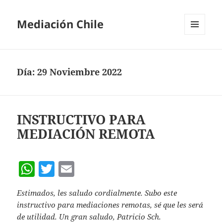
Mediación Chile
MENÚ
Y
WIDGETS
Día:
29 Noviembre 2022
INSTRUCTIVO PARA
MEDIACIÓN REMOTA
W
T
E
h
w
m
Estimados, les saludo cordialmente. Subo este
at
itt
ai
instructivo para mediaciones remotas, sé que les será
s
er
l
de utilidad. Un gran saludo, Patricio Sch.