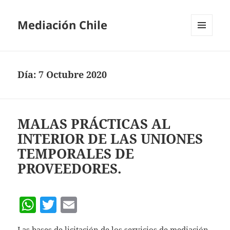
Mediación Chile
MENÚ
Y
WIDGETS
Día:
7 Octubre 2020
MALAS PRÁCTICAS AL
INTERIOR DE LAS UNIONES
TEMPORALES DE
PROVEEDORES.
W
T
E
h
w
m
Las bases de licitación de los servicios de mediación