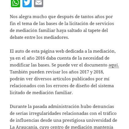
W
T
E
h
w
m
Nos alegra mucho que después de tantos años por
at
itt
ai
fin el tema de las bases de la licitación de servicios
s
er
l
de mediación familiar haya saltado al tapete del
A
debate entre los mediadores.
p
El auto de esta página web dedicada a la mediación,
p
ya en el año 2016 daba cuenta de la necesidad de
modificar las bases. Se puede ver el documento
aquí.
También pueden revisar los años 2017 y 2018,
podrán ver diversos artículos publicados por mí
relacionados con los errores de diseño del sistema
licitado de mediación familiar.
Durante la pasada administración hubo denuncias
de serias irregularidades relacionadas con el tráfico
de influencias desde una prestigiosa universidad de
La Araucanía, cuyo centro de mediación mantenía