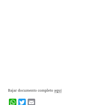
Bajar documento completo
aquí
W
T
E