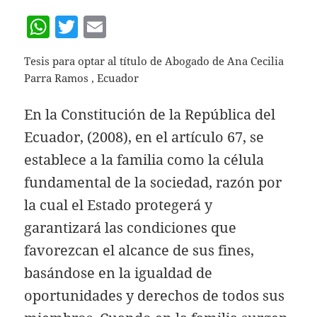
W
T
E
h
w
m
Tesis para optar al título de Abogado de Ana Cecilia
at
itt
ai
Parra Ramos , Ecuador
s
er
l
A
En la Constitución de la República del
p
Ecuador, (2008), en el artículo 67, se
p
establece a la familia como la célula
fundamental de la sociedad, razón por
la cual el Estado protegerá y
garantizará las condiciones que
favorezcan el alcance de sus fines,
basándose en la igualdad de
oportunidades y derechos de todos sus