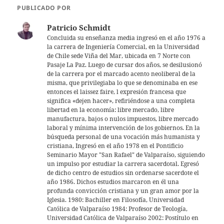
s
er
l
PUBLICADO POR
A
Patricio Schmidt
p
Concluida su enseñanza media ingresó en el año 1976 a
la carrera de Ingeniería Comercial, en la Universidad
p
de Chile sede Viña del Mar, ubicada en 7 Norte con
Pasaje La Paz. Luego de cursar dos años, se desilusionó
de la carrera por el marcado acento neoliberal de la
misma, que privilegiaba lo que se denominaba en ese
entonces el laissez faire, l expresión francesa que
significa «dejen hacer», refiriéndose a una completa
libertad en la economía: libre mercado, libre
manufactura, bajos o nulos impuestos, libre mercado
laboral y mínima intervención de los gobiernos. En la
búsqueda personal de una vocación más humanista y
cristiana, Ingresó en el año 1978 en el Pontificio
Seminario Mayor "San Rafael" de Valparaíso, siguiendo
un impulso por estudiar la carrera sacerdotal. Egresó
de dicho centro de estudios sin ordenarse sacerdote el
año 1986. Dichos estudios marcaron en él una
profunda convicción cristiana y un gran amor por la
Iglesia. 1980: Bachiller en Filosofía, Universidad
Católica de Valparaíso 1984: Profesor de Teología,
Universidad Católica de Valparaíso 2002: Postítulo en