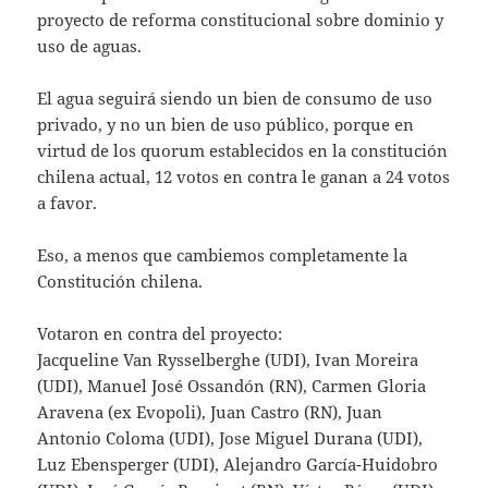
s
er
l
proyecto de reforma constitucional sobre dominio y
A
uso de aguas.
p
El agua seguirá siendo un bien de consumo de uso
p
privado, y no un bien de uso público, porque en
virtud de los quorum establecidos en la constitución
chilena actual, 12 votos en contra le ganan a 24 votos
a favor.
Eso, a menos que cambiemos completamente la
Constitución chilena.
Votaron en contra del proyecto:
Jacqueline Van Rysselberghe (UDI), Ivan Moreira
(UDI), Manuel José Ossandón (RN), Carmen Gloria
Aravena (ex Evopoli), Juan Castro (RN), Juan
Antonio Coloma (UDI), Jose Miguel Durana (UDI),
Luz Ebensperger (UDI), Alejandro García-Huidobro