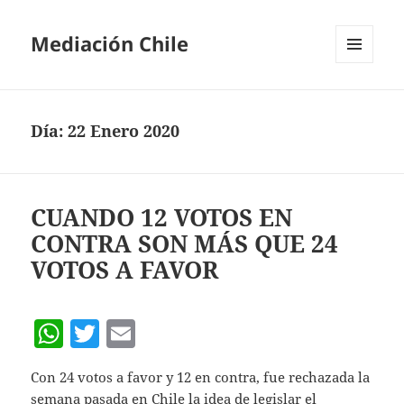
Mediación Chile
MENÚ
Y
WIDGETS
Día:
22 Enero 2020
CUANDO 12 VOTOS EN
CONTRA SON MÁS QUE 24
VOTOS A FAVOR
W
T
E
h
w
m
Con 24 votos a favor y 12 en contra, fue rechazada la
at
itt
ai
semana pasada en Chile la idea de legislar el