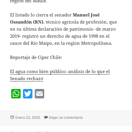
región del Maule.
El listado lo cierra el senador
Manuel José
Ossandón (RN)
, técnico agrícola de profesión, que
en su última declaración de patrimonio -de marzo
2019- registró un derecho de agua de 1998 en el
cauce del Río Maipo, en la región Metropolitana.
Reportaje de Ciper Chile:
El agua como bien público: análisis de lo que el
Senado rechazó
W
T
E
h
w
m
at
itt
ai
Publicado
en CUANDO 12 VOTOS EN CO
Enero 22, 2020
Dejar un comentario
s
er
l
el
A