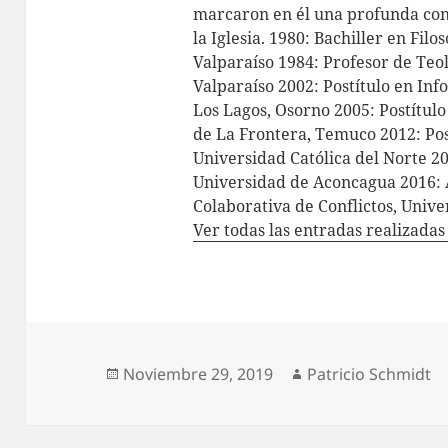
marcaron en él una profunda con
la Iglesia. 1980: Bachiller en Filo
Valparaíso 1984: Profesor de Teol
Valparaíso 2002: Postítulo en In
Los Lagos, Osorno 2005: Postítul
de La Frontera, Temuco 2012: Pos
Universidad Católica del Norte 2
Universidad de Aconcagua 2016: 
Colaborativa de Conflictos, Univ
Ver todas las entradas realizada
Publicado
Autor
Noviembre 29, 2019
Patricio Schmidt
el