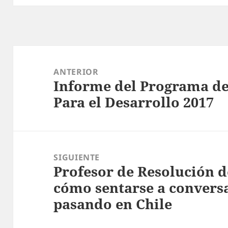
Navegación
de
ANTERIOR
Informe del Programa de
entradas
Entrada
Para el Desarrollo 2017
anterior:
SIGUIENTE
Profesor de Resolución d
Entrada
cómo sentarse a conversa
siguiente:
pasando en Chile