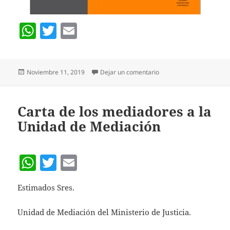
W
T
E
h
w
m
at
itt
ai
Publicado
en Informe del Programa
Noviembre 11, 2019
Dejar un comentario
s
er
l
el
A
p
Carta de los mediadores a la
Unidad de Mediación
p
W
T
E
h
w
m
Estimados Sres.
at
itt
ai
s
er
l
Unidad de Mediación del Ministerio de Justicia.
A