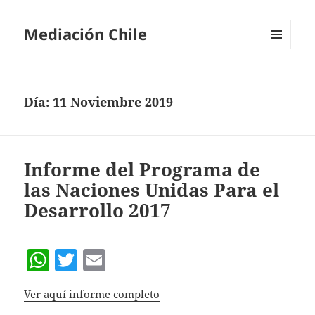
Mediación Chile
MENÚ
Y
WIDGETS
Día:
11 Noviembre 2019
Informe del Programa de
las Naciones Unidas Para el
Desarrollo 2017
W
T
E
h
w
m
Ver aquí informe completo
at
itt
ai