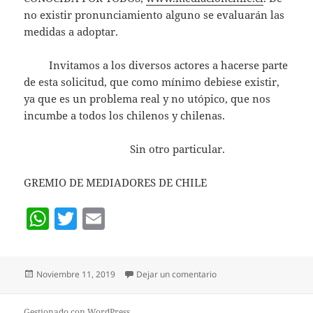
no existir pronunciamiento alguno se evaluarán las
medidas a adoptar.
Invitamos a los diversos actores a hacerse parte
de esta solicitud, que como mínimo debiese existir,
ya que es un problema real y no utópico, que nos
incumbe a todos los chilenos y chilenas.
Sin otro particular.
GREMIO DE MEDIADORES DE CHILE
W
T
E
h
w
m
at
itt
ai
Publicado
en Carta de los mediado
Noviembre 11, 2019
Dejar un comentario
s
er
l
el
A
Gestionado con WordPress