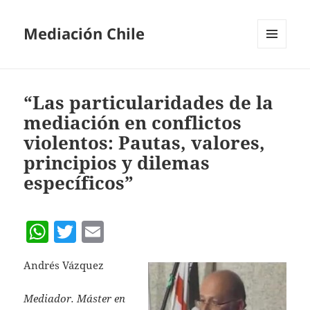
Mediación Chile
MENÚ
Y
WIDGETS
“Las particularidades de la
mediación en conflictos
violentos: Pautas, valores,
principios y dilemas
específicos”
W
T
E
h
w
m
Andrés Vázquez
at
itt
ai
s
er
l
Mediador. Máster en