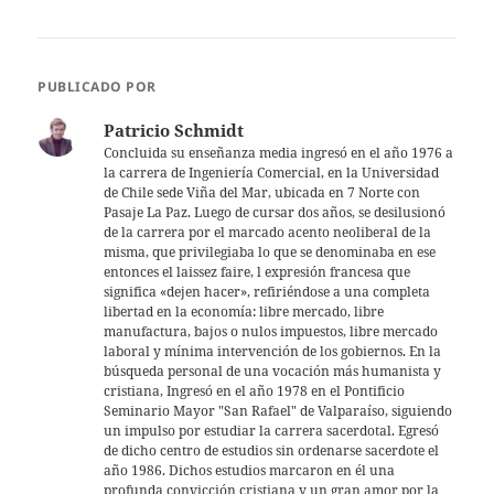
h
w
m
at
itt
ai
s
er
l
PUBLICADO POR
A
Patricio Schmidt
p
Concluida su enseñanza media ingresó en el año 1976 a
la carrera de Ingeniería Comercial, en la Universidad
p
de Chile sede Viña del Mar, ubicada en 7 Norte con
Pasaje La Paz. Luego de cursar dos años, se desilusionó
de la carrera por el marcado acento neoliberal de la
misma, que privilegiaba lo que se denominaba en ese
entonces el laissez faire, l expresión francesa que
significa «dejen hacer», refiriéndose a una completa
libertad en la economía: libre mercado, libre
manufactura, bajos o nulos impuestos, libre mercado
laboral y mínima intervención de los gobiernos. En la
búsqueda personal de una vocación más humanista y
cristiana, Ingresó en el año 1978 en el Pontificio
Seminario Mayor "San Rafael" de Valparaíso, siguiendo
un impulso por estudiar la carrera sacerdotal. Egresó
de dicho centro de estudios sin ordenarse sacerdote el
año 1986. Dichos estudios marcaron en él una
profunda convicción cristiana y un gran amor por la