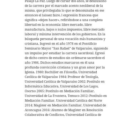
Pasaje La Paz. Luego de cursar dos años, se desilusionó
de la carrera por el marcado acento neoliberal de la
misma, que privilegiaba lo que se denominaba en ese
entonces el laissez faire, l expresión francesa que
significa «dejen hacer», refiriéndose a una completa
libertad en la economía: libre mercado, libre
manufactura, bajos o nulos impuestos, libre mercado
laboral y mínima intervención de los gobiernos. En la
búsqueda personal de una vocación más humanista y
cristiana, Ingresó en el año 1978 en el Pontificio
Seminario Mayor "San Rafael" de Valparaíso, siguiendo
un impulso por estudiar la carrera sacerdotal. Egresó
de dicho centro de estudios sin ordenarse sacerdote el
año 1986. Dichos estudios marcaron en él una
profunda convicción cristiana y un gran amor por la
Iglesia. 1980: Bachiller en Filosofía, Universidad
Católica de Valparaíso 1984: Profesor de Teología,
Universidad Católica de Valparaíso 2002: Postítulo en
Informática Educativa, Universidad de Los Lagos,
Osorno 2005: Postítulo en Mediación Familiar,
Universidad de La Frontera, Temuco 2012: Postítulo en
Mediación Familiar, Universidad Católica del Norte
2014: Magíster en Mediación Familiar, Universidad de
Aconcagua 2016: Alumno de Magíster en Resolución
Colaborativa de Conflictos, Universidad Católica de