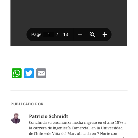
W
T
E
h
w
m
at
itt
ai
s
er
l
PUBLICADO POR
A
Patricio Schmidt
p
Concluida su enseñanza media ingresó en el año 1976 a
la carrera de Ingeniería Comercial, en la Universidad
p
de Chile sede Viña del Mar, ubicada en 7 Norte con