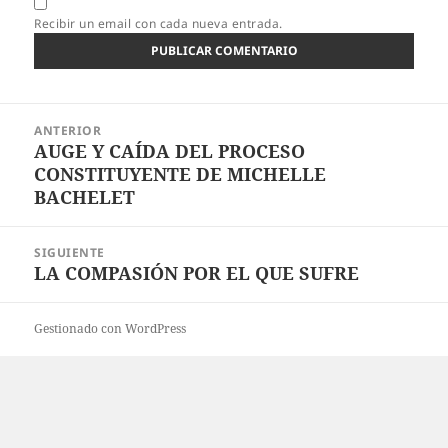
Recibir un email con cada nueva entrada.
Navegación
ANTERIOR
de
AUGE Y CAÍDA DEL PROCESO
Entrada
entradas
CONSTITUYENTE DE MICHELLE
anterior:
BACHELET
SIGUIENTE
LA COMPASIÓN POR EL QUE SUFRE
Entrada
siguiente:
Gestionado con WordPress