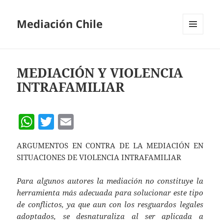
Mediación Chile
MENÚ
Y
WIDGETS
MEDIACIÓN Y VIOLENCIA
INTRAFAMILIAR
W
T
E
h
w
m
ARGUMENTOS EN CONTRA DE LA MEDIACIÓN EN
at
itt
ai
SITUACIONES DE VIOLENCIA INTRAFAMILIAR
s
er
l
A
Para algunos autores la mediación no constituye la
herramienta más adecuada para solucionar este tipo
p
de conflictos, ya que aun con los resguardos legales
p
adoptados, se desnaturaliza al ser aplicada a