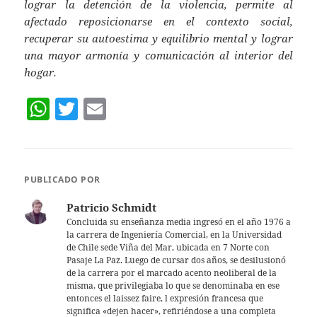
lograr la detención de la violencia, permite al
afectado reposicionarse en el contexto social,
recuperar su autoestima y equilibrio mental y lograr
una mayor armonía y comunicación al interior del
hogar.
W
T
E
h
w
m
at
itt
ai
s
er
l
PUBLICADO POR
A
Patricio Schmidt
p
Concluida su enseñanza media ingresó en el año 1976 a
la carrera de Ingeniería Comercial, en la Universidad
p
de Chile sede Viña del Mar, ubicada en 7 Norte con
Pasaje La Paz. Luego de cursar dos años, se desilusionó
de la carrera por el marcado acento neoliberal de la
misma, que privilegiaba lo que se denominaba en ese
entonces el laissez faire, l expresión francesa que
significa «dejen hacer», refiriéndose a una completa