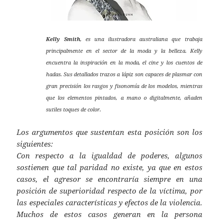
Kelly Smith
, es una ilustradora australiana que trabaja
principalmente en el sector de la moda y la belleza.
Kelly
encuentra la inspiración en la moda, el cine y los cuentos de
hadas. Sus detallados trazos a lápiz son capaces de plasmar con
gran precisión los rasgos y fisonomía de los modelos, mientras
que los elementos pintados, a mano o digitalmente, añaden
sutiles toques de color.
Los argumentos que sustentan esta posición son los
siguientes:
Con respecto a la igualdad de poderes, algunos
sostienen que tal paridad no existe, ya que en estos
casos, el agresor se encontraría siempre en una
posición de superioridad respecto de la víctima, por
las especiales características y efectos de la violencia.
Muchos de estos casos generan en la persona