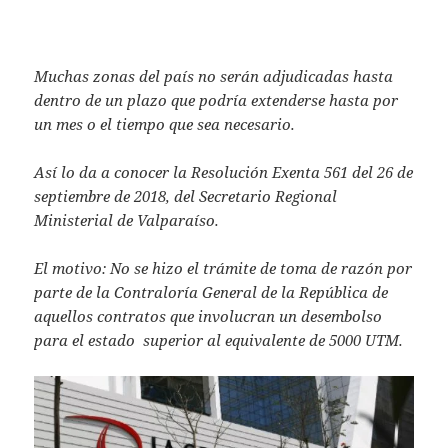
h
w
m
at
itt
ai
s
er
l
Muchas zonas del país no serán adjudicadas hasta
A
dentro de un plazo que podría extenderse hasta por
un mes o el tiempo que sea necesario.
p
p
Así lo da a conocer la Resolución Exenta 561 del 26 de
septiembre de 2018, del Secretario Regional
Ministerial de Valparaíso.
El motivo: No se hizo el trámite de toma de razón por
parte de la Contraloría General de la República de
aquellos contratos que involucran un desembolso
para el estado superior al equivalente de 5000 UTM.