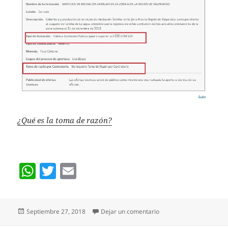
¿Qué es la toma de razón?
W
T
E
h
w
m
at
itt
ai
Publicado
en ATRASO DE ADJUDIC
Septiembre 27, 2018
Dejar un comentario
s
er
l
el