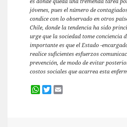
es donde queda una tremenda tarea por
jóvenes, pues el número de contagiados
condice con lo observado en otros paíse
Chile, donde la tendencia ha sido princi
urge que la sociedad tome conciencia 
importante es que el Estado -encargado 
realice suficientes esfuerzos comunic
prevención, de modo de evitar posterio
costos sociales que acarrea esta enfe
W
T
E
h
w
m
at
itt
ai
s
er
l
A