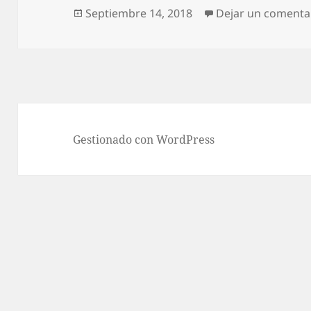
p
Publicado
Septiembre 14, 2018
Dejar un comenta
el
p
Gestionado con WordPress