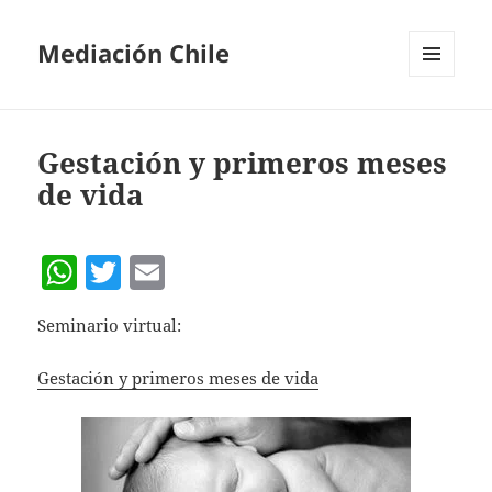
Mediación Chile
MENÚ
Y
WIDGETS
Gestación y primeros meses
de vida
W
T
E
h
w
m
Seminario virtual:
at
itt
ai
s
er
l
Gestación y primeros meses de vida
A
p
p