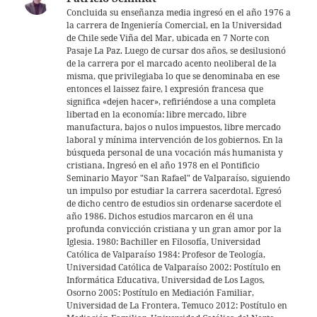
p
Concluida su enseñanza media ingresó en el año 1976 a
la carrera de Ingeniería Comercial, en la Universidad
p
de Chile sede Viña del Mar, ubicada en 7 Norte con
Pasaje La Paz. Luego de cursar dos años, se desilusionó
de la carrera por el marcado acento neoliberal de la
misma, que privilegiaba lo que se denominaba en ese
entonces el laissez faire, l expresión francesa que
significa «dejen hacer», refiriéndose a una completa
libertad en la economía: libre mercado, libre
manufactura, bajos o nulos impuestos, libre mercado
laboral y mínima intervención de los gobiernos. En la
búsqueda personal de una vocación más humanista y
cristiana, Ingresó en el año 1978 en el Pontificio
Seminario Mayor "San Rafael" de Valparaíso, siguiendo
un impulso por estudiar la carrera sacerdotal. Egresó
de dicho centro de estudios sin ordenarse sacerdote el
año 1986. Dichos estudios marcaron en él una
profunda convicción cristiana y un gran amor por la
Iglesia. 1980: Bachiller en Filosofía, Universidad
Católica de Valparaíso 1984: Profesor de Teología,
Universidad Católica de Valparaíso 2002: Postítulo en
Informática Educativa, Universidad de Los Lagos,
Osorno 2005: Postítulo en Mediación Familiar,
Universidad de La Frontera, Temuco 2012: Postítulo en