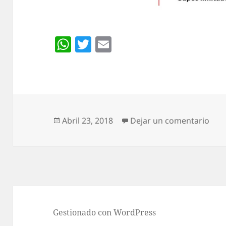
W
T
E
h
w
m
at
itt
ai
s
er
l
A
p
Publicado
en 
Abril 23, 2018
Dejar un comentario
el
p
Gestionado con WordPress