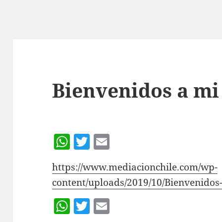
Bienvenidos a mi
W
T
E
h
w
m
https://www.mediacionchile.com/wp-
at
itt
ai
content/uploads/2019/10/Bienvenidos
s
er
l
A
W
T
E
p
h
w
m