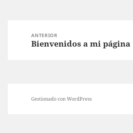
Navegación
de
ANTERIOR
Bienvenidos a mi página
entradas
Entrada
anterior:
Gestionado con WordPress