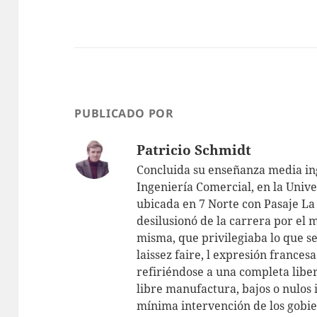
p
at
itt
ai
s
er
l
A
p
p
PUBLICADO POR
Patricio Schmidt
Concluida su enseñanza media ing
Ingeniería Comercial, en la Unive
ubicada en 7 Norte con Pasaje La 
desilusionó de la carrera por el 
misma, que privilegiaba lo que s
laissez faire, l expresión frances
refiriéndose a una completa libe
libre manufactura, bajos o nulos
mínima intervención de los gobie