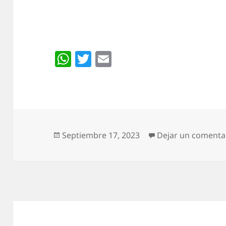
W
T
E
h
w
m
at
itt
ai
s
er
l
A
p
Publicado
Septiembre 17, 2023
Dejar un comenta
el
p