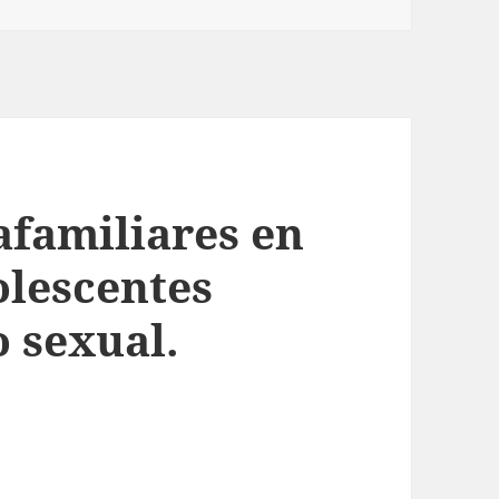
afamiliares en
olescentes
 sexual.