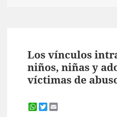
p
Los vínculos intr
niños, niñas y ad
víctimas de abuso
W
T
E
h
w
m