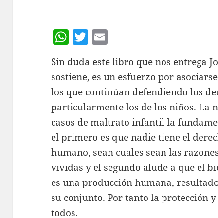
W
T
E
h
w
m
Sin duda este libro que nos entrega Jo
at
itt
ai
sostiene, es un esfuerzo por asociarse
s
er
l
los que continúan defendiendo los d
A
particularmente los de los niños. La 
p
casos de maltrato infantil la fundame
p
el primero es que nadie tiene el dere
humano, sean cuales sean las razones
vividas y el segundo alude a que el bi
es una producción humana, resultado 
su conjunto. Por tanto la protección y
todos.