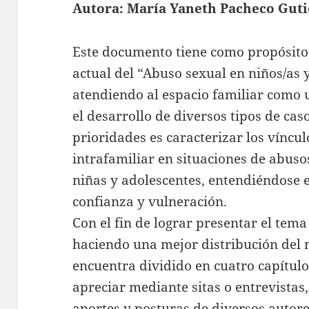
Autora: María Yaneth Pacheco Guti
at
itt
ai
s
er
l
Este documento tiene como propósito
A
actual del “Abuso sexual en niños/as 
p
atendiendo al espacio familiar como u
p
el desarrollo de diversos tipos de cas
prioridades es caracterizar los víncul
intrafamiliar en situaciones de abuso
niñas y adolescentes, entendiéndose 
confianza y vulneración.
Con el fin de lograr presentar el tem
haciendo una mejor distribución del m
encuentra dividido en cuatro capítulos
apreciar mediante sitas o entrevistas,
aportes y posturas de diversos autor