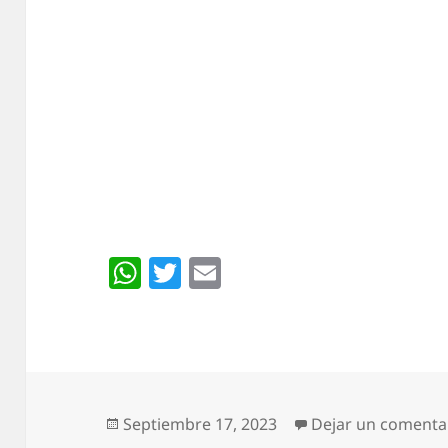
W
T
E
h
w
m
at
itt
ai
s
er
l
A
p
Publicado
Septiembre 17, 2023
Dejar un comenta
el