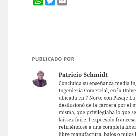
W
T
E
h
w
m
at
itt
ai
s
er
l
A
p
p
PUBLICADO POR
Patricio Schmidt
Concluida su enseñanza media ing
Ingeniería Comercial, en la Unive
ubicada en 7 Norte con Pasaje La 
desilusionó de la carrera por el 
misma, que privilegiaba lo que s
laissez faire, l expresión frances
refiriéndose a una completa libe
libre manufactura, bajos o nulos