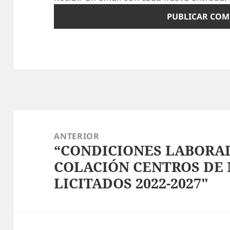
Navegación
de
ANTERIOR
“CONDICIONES LABORAL
entradas
Entrada
COLACIÓN CENTROS DE
anterior:
LICITADOS 2022-2027″