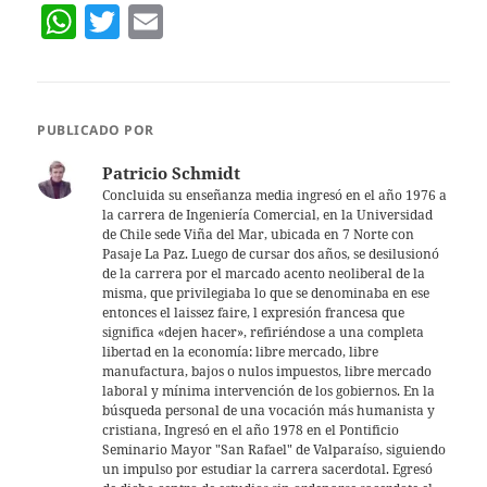
W
T
E
h
w
m
at
itt
ai
s
er
l
PUBLICADO POR
A
Patricio Schmidt
p
Concluida su enseñanza media ingresó en el año 1976 a
la carrera de Ingeniería Comercial, en la Universidad
p
de Chile sede Viña del Mar, ubicada en 7 Norte con
Pasaje La Paz. Luego de cursar dos años, se desilusionó
de la carrera por el marcado acento neoliberal de la
misma, que privilegiaba lo que se denominaba en ese
entonces el laissez faire, l expresión francesa que
significa «dejen hacer», refiriéndose a una completa
libertad en la economía: libre mercado, libre
manufactura, bajos o nulos impuestos, libre mercado
laboral y mínima intervención de los gobiernos. En la
búsqueda personal de una vocación más humanista y
cristiana, Ingresó en el año 1978 en el Pontificio
Seminario Mayor "San Rafael" de Valparaíso, siguiendo
un impulso por estudiar la carrera sacerdotal. Egresó