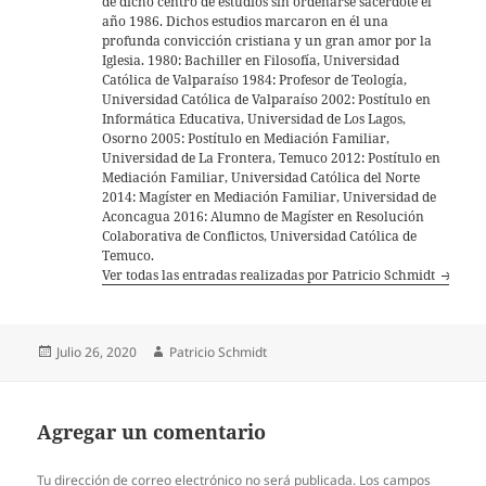
de dicho centro de estudios sin ordenarse sacerdote el
año 1986. Dichos estudios marcaron en él una
profunda convicción cristiana y un gran amor por la
Iglesia. 1980: Bachiller en Filosofía, Universidad
Católica de Valparaíso 1984: Profesor de Teología,
Universidad Católica de Valparaíso 2002: Postítulo en
Informática Educativa, Universidad de Los Lagos,
Osorno 2005: Postítulo en Mediación Familiar,
Universidad de La Frontera, Temuco 2012: Postítulo en
Mediación Familiar, Universidad Católica del Norte
2014: Magíster en Mediación Familiar, Universidad de
Aconcagua 2016: Alumno de Magíster en Resolución
Colaborativa de Conflictos, Universidad Católica de
Temuco.
Ver todas las entradas realizadas por Patricio Schmidt
Publicado
Autor
Julio 26, 2020
Patricio Schmidt
el
Agregar un comentario
Tu dirección de correo electrónico no será publicada.
Los campos