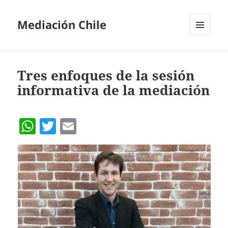
Mediación Chile
MENÚ
Y
WIDGETS
Tres enfoques de la sesión
informativa de la mediación
W
T
E
h
w
m
at
itt
ai
s
er
l
A
p
p