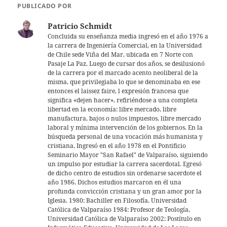
s
er
l
PUBLICADO POR
A
Patricio Schmidt
p
Concluida su enseñanza media ingresó en el año 1976 a
la carrera de Ingeniería Comercial, en la Universidad
p
de Chile sede Viña del Mar, ubicada en 7 Norte con
Pasaje La Paz. Luego de cursar dos años, se desilusionó
de la carrera por el marcado acento neoliberal de la
misma, que privilegiaba lo que se denominaba en ese
entonces el laissez faire, l expresión francesa que
significa «dejen hacer», refiriéndose a una completa
libertad en la economía: libre mercado, libre
manufactura, bajos o nulos impuestos, libre mercado
laboral y mínima intervención de los gobiernos. En la
búsqueda personal de una vocación más humanista y
cristiana, Ingresó en el año 1978 en el Pontificio
Seminario Mayor "San Rafael" de Valparaíso, siguiendo
un impulso por estudiar la carrera sacerdotal. Egresó
de dicho centro de estudios sin ordenarse sacerdote el
año 1986. Dichos estudios marcaron en él una
profunda convicción cristiana y un gran amor por la
Iglesia. 1980: Bachiller en Filosofía, Universidad
Católica de Valparaíso 1984: Profesor de Teología,
Universidad Católica de Valparaíso 2002: Postítulo en