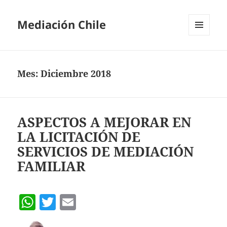
Mediación Chile
MENÚ
Y
WIDGETS
Mes:
Diciembre 2018
ASPECTOS A MEJORAR EN
LA LICITACIÓN DE
SERVICIOS DE MEDIACIÓN
FAMILIAR
W
T
E
h
w
m