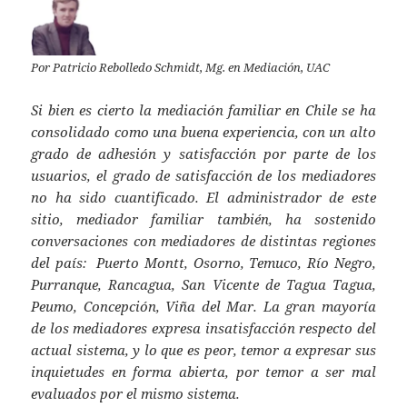
at
itt
ai
s
er
l
A
Por Patricio Rebolledo Schmidt, Mg. en Mediación, UAC
p
Si bien es cierto la mediación familiar en Chile se ha
p
consolidado como una buena experiencia, con un alto
grado de adhesión y satisfacción por parte de los
usuarios, el grado de satisfacción de los mediadores
no ha sido cuantificado. El administrador de este
sitio, mediador familiar también, ha sostenido
conversaciones con mediadores de distintas regiones
del país: Puerto Montt, Osorno, Temuco, Río Negro,
Purranque, Rancagua, San Vicente de Tagua Tagua,
Peumo, Concepción, Viña del Mar. La gran mayoría
de los mediadores expresa insatisfacción respecto del
actual sistema, y lo que es peor, temor a expresar sus
inquietudes en forma abierta, por temor a ser mal
evaluados por el mismo sistema.