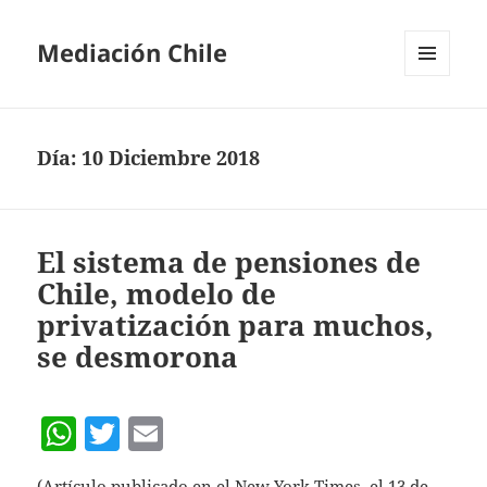
Mediación Chile
MENÚ
Y
WIDGETS
Día:
10 Diciembre 2018
El sistema de pensiones de
Chile, modelo de
privatización para muchos,
se desmorona
W
T
E
h
w
m
(Artículo publicado en el New York Times, el 13 de