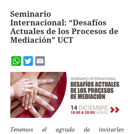
A
p
Seminario
Internacional: “Desafíos
p
Actuales de los Procesos de
Mediación” UCT
W
T
E
h
w
m
at
itt
ai
s
er
l
A
p
p
Tenemos el agrado de invitarles