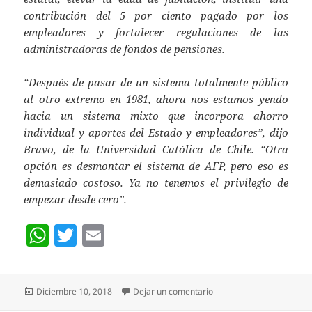
contribución del 5 por ciento pagado por los
empleadores y fortalecer regulaciones de las
administradoras de fondos de pensiones.
“Después de pasar de un sistema totalmente público
al otro extremo en 1981, ahora nos estamos yendo
hacia un sistema mixto que incorpora ahorro
individual y aportes del Estado y empleadores”, dijo
Bravo, de la Universidad Católica de Chile. “Otra
opción es desmontar el sistema de AFP, pero eso es
demasiado costoso. Ya no tenemos el privilegio de
empezar desde cero”.
W
T
E
h
w
m
at
itt
ai
Publicado
en El sistema de pension
Diciembre 10, 2018
Dejar un comentario
s
er
l
el