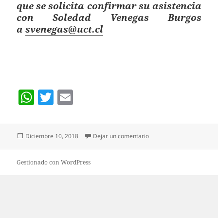
que se solicita confirmar su asistencia
con Soledad Venegas Burgos
a
svenegas@uct.cl
W
T
E
h
w
m
at
itt
ai
Publicado
en Seminario Internacion
Diciembre 10, 2018
Dejar un comentario
s
er
l
el
A
Gestionado con WordPress
p
p