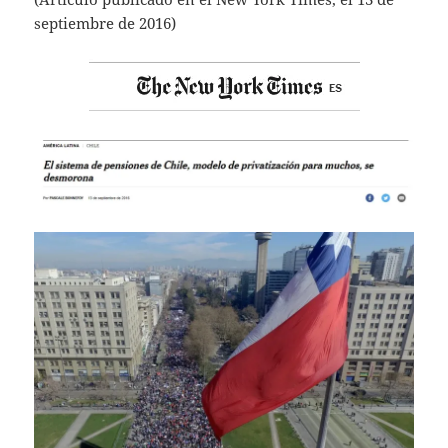
at
itt
ai
septiembre de 2016)
s
er
l
A
p
p