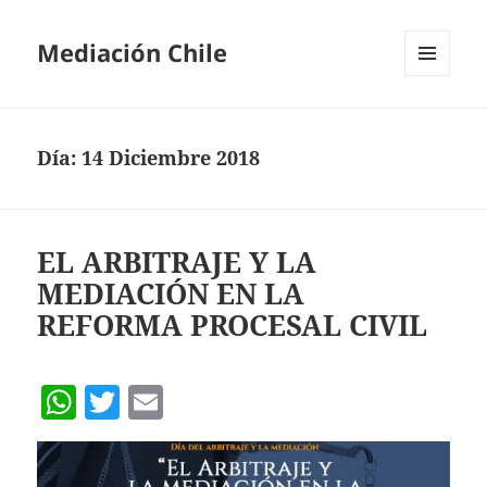
Mediación Chile
MENÚ
Y
WIDGETS
Día:
14 Diciembre 2018
EL ARBITRAJE Y LA
MEDIACIÓN EN LA
REFORMA PROCESAL CIVIL
W
T
E
h
w
m
at
itt
ai