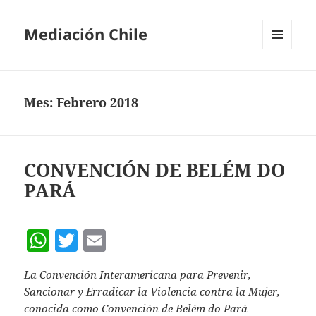
Mediación Chile
MENÚ
Y
WIDGETS
Mes:
Febrero 2018
CONVENCIÓN DE BELÉM DO
PARÁ
W
T
E
h
w
m
La Convención Interamericana para Prevenir,
at
itt
ai
Sancionar y Erradicar la Violencia contra la Mujer,
s
er
l
conocida como Convención de Belém do Pará