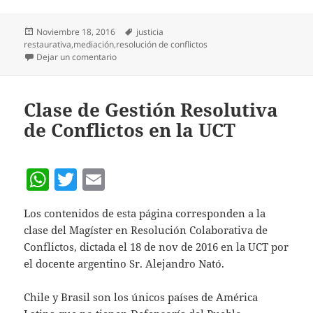
at
itt
ai
Publicado
Etiquetas
Noviembre 18, 2016
justicia
s
er
l
el
restaurativa
,
mediación
,
resolución de conflictos
A
en Seminario: Avances y Desafíos de la Mediación
Dejar un comentario
p
p
Clase de Gestión Resolutiva
de Conflictos en la UCT
W
T
E
h
w
m
Los contenidos de esta página corresponden a la
at
itt
ai
clase del Magíster en Resolución Colaborativa de
s
er
l
Conflictos, dictada el 18 de nov de 2016 en la UCT por
A
el docente argentino Sr. Alejandro Nató.
p
Chile y Brasil son los únicos países de América