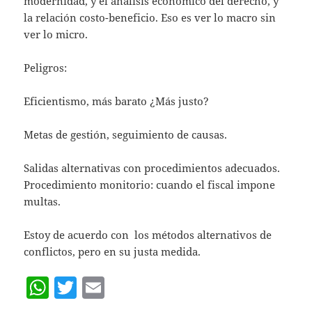
modernidad, y el análisis económico del derecho, y
la relación costo-beneficio. Eso es ver lo macro sin
ver lo micro.
Peligros:
Eficientismo, más barato ¿Más justo?
Metas de gestión, seguimiento de causas.
Salidas alternativas con procedimientos adecuados.
Procedimiento monitorio: cuando el fiscal impone
multas.
Estoy de acuerdo con los métodos alternativos de
conflictos, pero en su justa medida.
W
T
E
h
w
m