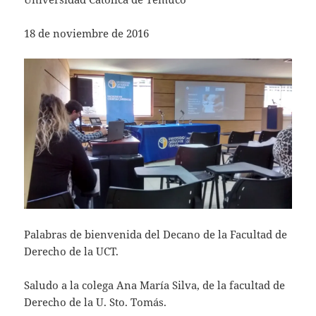
at
itt
ai
s
er
l
18 de noviembre de 2016
A
p
p
Palabras de bienvenida del Decano de la Facultad de
Derecho de la UCT.
Saludo a la colega Ana María Silva, de la facultad de
Derecho de la U. Sto. Tomás.