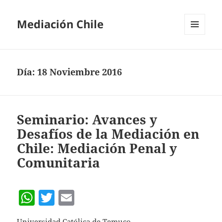
Mediación Chile
MENÚ
Y
WIDGETS
Día:
18 Noviembre 2016
Seminario: Avances y
Desafíos de la Mediación en
Chile: Mediación Penal y
Comunitaria
W
T
E
h
w
m
Universidad Católica de Temuco