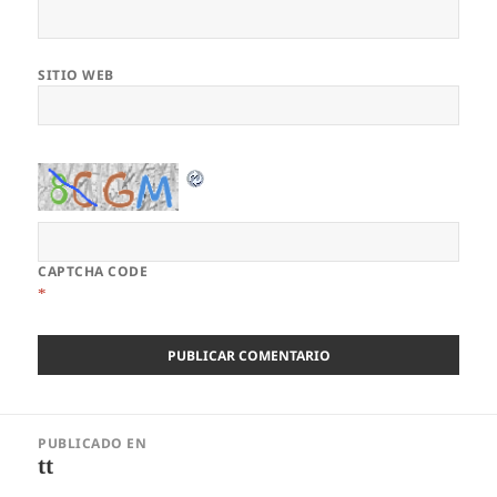
SITIO WEB
CAPTCHA CODE
*
Navegación
PUBLICADO EN
de
tt
entradas