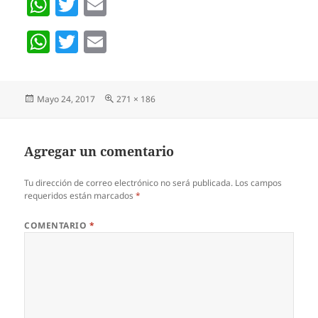
W
T
E
h
w
m
W
T
E
at
itt
ai
h
w
m
s
er
l
at
itt
ai
A
Publicado
Pantalla
Mayo 24, 2017
271 × 186
s
er
l
p
el
completa
A
p
p
Agregar un comentario
p
Tu dirección de correo electrónico no será publicada.
Los campos
requeridos están marcados
*
COMENTARIO
*