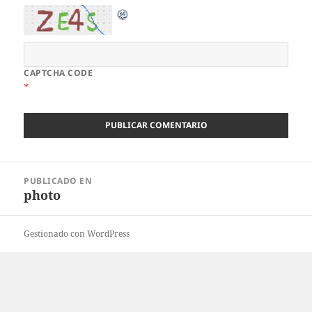
CAPTCHA CODE
*
Navegación
PUBLICADO EN
de
photo
entradas
Gestionado con WordPress