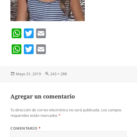
W
T
E
h
w
m
W
T
E
at
itt
ai
h
w
m
s
er
l
at
itt
ai
A
Publicado
Pantalla
Mayo 31, 2019
243 × 288
s
er
l
p
el
completa
A
p
p
Agregar un comentario
p
Tu dirección de correo electrónico no será publicada.
Los campos
requeridos están marcados
*
COMENTARIO
*