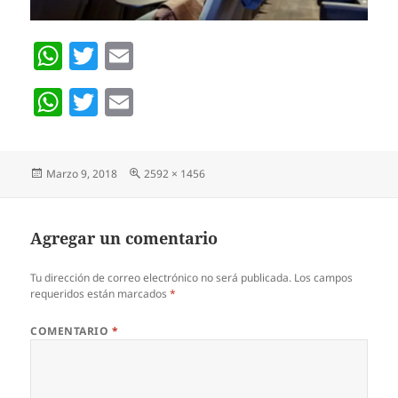
W
T
E
h
w
m
W
T
E
at
itt
ai
h
w
m
s
er
l
at
itt
ai
A
Publicado
Pantalla
Marzo 9, 2018
2592 × 1456
s
er
l
p
el
completa
A
p
p
Agregar un comentario
p
Tu dirección de correo electrónico no será publicada.
Los campos
requeridos están marcados
*
COMENTARIO
*