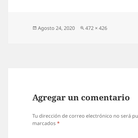
at
itt
ai
A
s
er
l
p
A
p
p
Publicado
Pantalla
Agosto 24, 2020
472 × 426
el
completa
p
Agregar un comentario
Tu dirección de correo electrónico no será pu
marcados
*