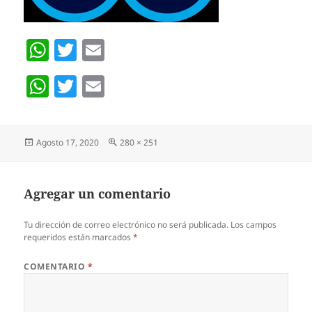
W
T
E
h
w
m
W
T
E
at
itt
ai
h
w
m
s
er
l
at
itt
ai
A
Publicado
Pantalla
Agosto 17, 2020
280 × 251
s
er
l
p
el
completa
A
p
p
Agregar un comentario
p
Tu dirección de correo electrónico no será publicada.
Los campos
requeridos están marcados
*
COMENTARIO
*