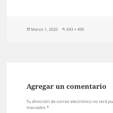
s
er
l
at
itt
ai
A
s
er
l
p
A
p
p
Publicado
Pantalla
Marzo 1, 2020
693 × 495
el
completa
p
Agregar un comentario
Tu dirección de correo electrónico no será pu
marcados
*