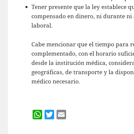
Tener presente que la ley establece q
compensado en dinero, ni durante ni a
laboral.
Cabe mencionar que el tiempo para re
complementado, con el horario suficie
desde la institución médica, consider
geográficas, de transporte y la dispo
médico necesario.
W
T
E
h
w
m
at
itt
ai