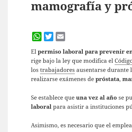
mamografía y pró
W
T
E
h
w
m
El
permiso laboral para prevenir 
at
itt
ai
rige bajo la ley que modifica el
Código
s
er
l
los
trabajadores
ausentarse durante l
A
realizarse exámenes de
próstata
,
ma
p
p
Se establece que
una vez al año
se pu
laboral
para asistir a instituciones 
Asimismo, es necesario que el emple