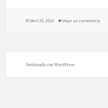
s
er
l
A
p
Publicado
en C
Abril 25, 2023
Dejar un comentario
el
p
Gestionado con WordPress