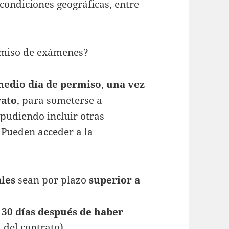
condiciones geográficas, entre
ermiso de exámenes?
edio día de permiso
,
una vez
rato
, para someterse a
pudiendo incluir otras
 Pueden acceder a la
ales
sean por plazo
superior a
s
30 días después de haber
 del contrato).