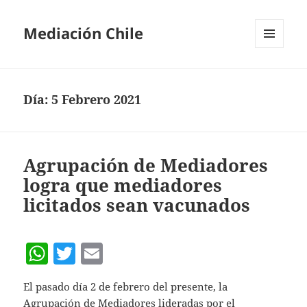
Mediación Chile
MENÚ
Y
WIDGETS
Día:
5 Febrero 2021
Agrupación de Mediadores
logra que mediadores
licitados sean vacunados
W
T
E
h
w
m
El pasado día 2 de febrero del presente, la
at
itt
ai
Agrupación de Mediadores lideradas por el