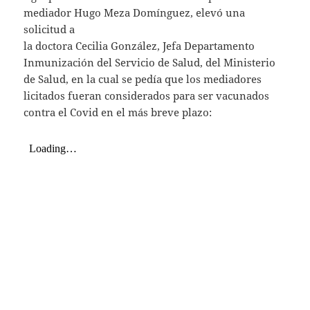
s
er
l
mediador Hugo Meza Domínguez, elevó una
A
solicitud a
la doctora Cecilia González, Jefa Departamento
p
Inmunización del Servicio de Salud, del Ministerio
p
de Salud, en la cual se pedía que los mediadores
licitados fueran considerados para ser vacunados
contra el Covid en el más breve plazo: