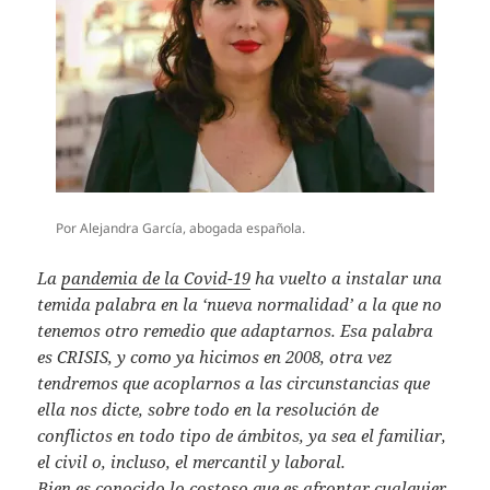
A
p
p
Por Alejandra García, abogada española.
La
pandemia de la Covid-19
ha vuelto a instalar una
temida palabra en la ‘nueva normalidad’ a la que no
tenemos otro remedio que adaptarnos. Esa palabra
es CRISIS, y como ya hicimos en 2008, otra vez
tendremos que acoplarnos a las circunstancias que
ella nos dicte, sobre todo en la resolución de
conflictos en todo tipo de ámbitos, ya sea el familiar,
el civil o, incluso, el mercantil y laboral.
Bien es conocido lo costoso que es afrontar cualquier