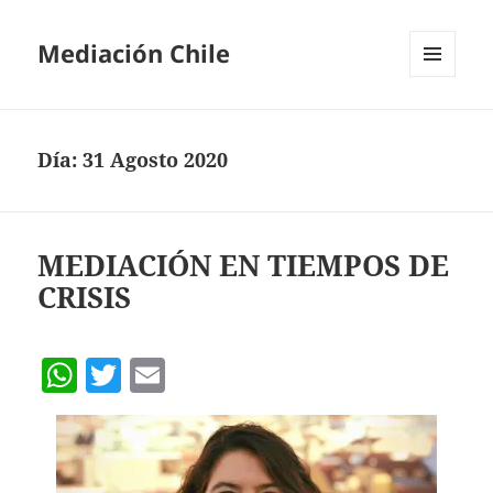
Mediación Chile
MENÚ
Y
WIDGETS
Día:
31 Agosto 2020
MEDIACIÓN EN TIEMPOS DE
CRISIS
W
T
E
h
w
m
at
itt
ai
s
er
l