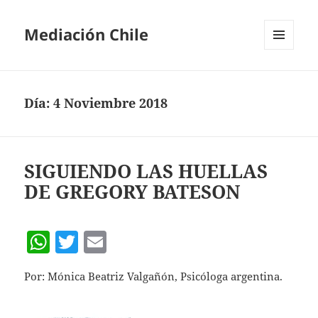
Mediación Chile
MENÚ
Y
WIDGETS
Día:
4 Noviembre 2018
SIGUIENDO LAS HUELLAS
DE GREGORY BATESON
W
T
E
h
w
m
Por: Mónica Beatriz Valgañón, Psicóloga argentina.
at
itt
ai
s
er
l