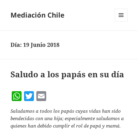
Mediación Chile
MENÚ
Y
WIDGETS
Día:
19 Junio 2018
Saludo a los papás en su día
W
T
E
h
w
m
Saludamos a todos los papás cuyas vidas han sido
at
itt
ai
bendecidas con una hija; especialmente saludamos a
s
er
l
quienes han debido cumplir el rol de papá y mamá.
A