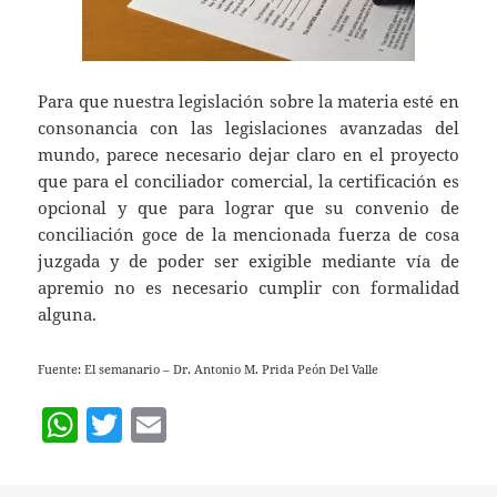
Para que nuestra legislación sobre la materia esté en
consonancia con las legislaciones avanzadas del
mundo, parece necesario dejar claro en el proyecto
que para el conciliador comercial, la certificación es
opcional y que para lograr que su convenio de
conciliación goce de la mencionada fuerza de cosa
juzgada y de poder ser exigible mediante vía de
apremio no es necesario cumplir con formalidad
alguna.
Fuente: El semanario – Dr. Antonio M. Prida Peón Del Valle
W
T
E
h
w
m
at
itt
ai