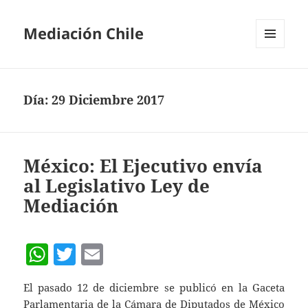
Mediación Chile
MENÚ
Y
WIDGETS
Día:
29 Diciembre 2017
México: El Ejecutivo envía
al Legislativo Ley de
Mediación
W
T
E
h
w
m
El pasado 12 de diciembre se publicó en la Gaceta
at
itt
ai
Parlamentaria de la Cámara de Diputados de México