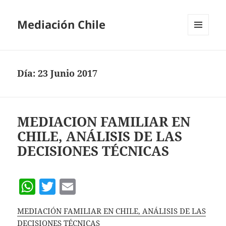
Mediación Chile
MENÚ
Y
WIDGETS
Día:
23 Junio 2017
MEDIACION FAMILIAR EN
CHILE, ANÁLISIS DE LAS
DECISIONES TÉCNICAS
W
T
E
h
w
m
MEDIACIÓN FAMILIAR EN CHILE, ANÁLISIS DE LAS
at
itt
ai
DECISIONES TÉCNICAS