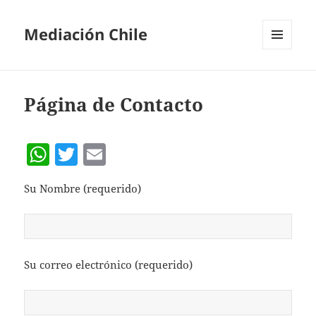
Mediación Chile
MENÚ
Y
WIDGETS
Página de Contacto
W
T
E
h
w
m
Su Nombre (requerido)
at
itt
ai
s
er
l
A
p
Su correo electrónico (requerido)
p