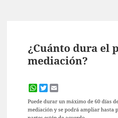
¿Cuánto dura el 
mediación?
W
T
E
h
w
m
Puede durar un máximo de 60 días de
at
itt
ai
mediación y se podrá ampliar hasta p
s
er
l
partes estén de acuerdo.