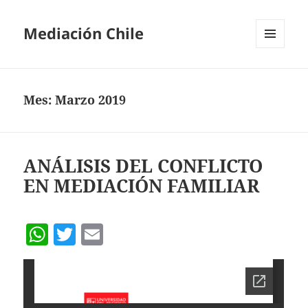
Mediación Chile
MENÚ
Y
WIDGETS
Mes:
Marzo 2019
ANÁLISIS DEL CONFLICTO
EN MEDIACIÓN FAMILIAR
W
T
E
h
w
m
at
itt
ai
s
er
l